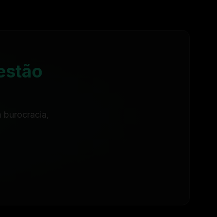
estão
 burocracia,