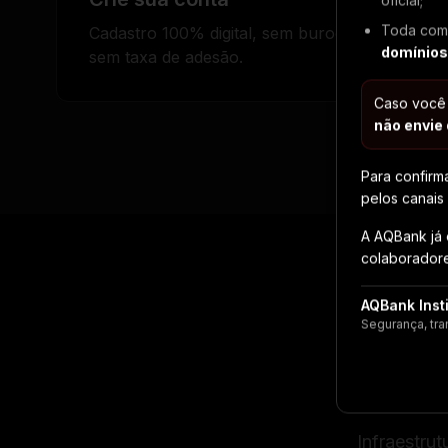
oficial;
Toda comu
Cadastro 100% digital, sem burocracia e
domínios
sem taxa de adesão.
Caso você
não envie
Para confirm
pelos canais 
A AQBank já 
colaboradore
AQBank Inst
Segurança, tra
Infraestru