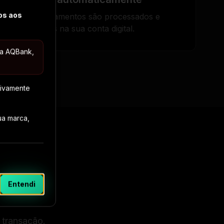
dos aos
Seus pagamentos são processados e
creditados na sua conta digital.
a AQBank,
sivamente
ua marca,
Entendi
 transação.