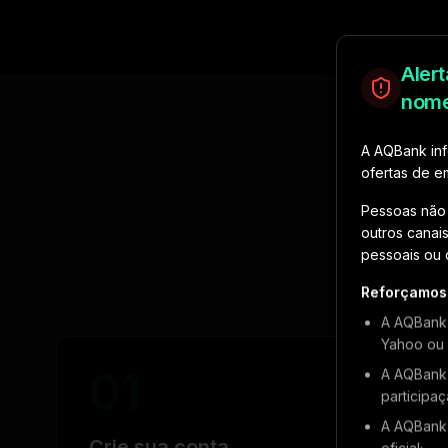
Aler
Comunicado o
nom
A AQBank inf
ofertas de 
Pessoas não 
outros canai
Co
pessoais ou 
Reforçamos
A AQBan
Yahoo ou s
01
A AQBan
participa
A AQBan
Crie sua conta