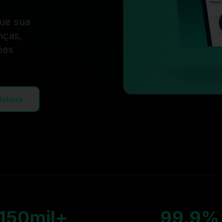
que sua
nças,
ões
alista
150mil+
99.9%