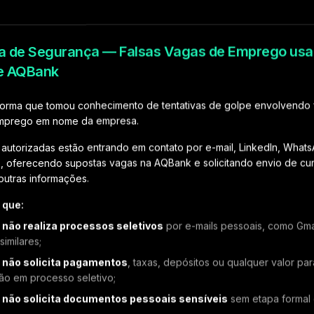
ta de Segurança — Falsas Vagas de Emprego usa
ficial da AQBank sobre tentativas de golpe envolvendo falsas ofe
e AQBank
orma que tomou conhecimento de tentativas de golpe envolvendo 
emprego em nome da empresa.
SIMPLES E RÁPIDO
autorizadas estão entrando em contato por e-mail, LinkedIn, What
s, oferecendo supostas vagas na AQBank e solicitando envio de cur
mece a cobrar em 3 pas
outras informações.
 que:
k
não realiza processos seletivos
por e-mails pessoais, como Gmai
imilares;
02
k
não solicita pagamentos
, taxas, depósitos ou qualquer valor par
ção em processo seletivo;
k
não solicita documentos pessoais sensíveis
sem etapa formal 
Configure suas cobranças