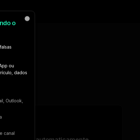
ndo o
rtas de emprego.
Close
falsas
sApp ou
rículo, dados
sos
l, Outlook,
03
a
e canal
Receba automaticamente