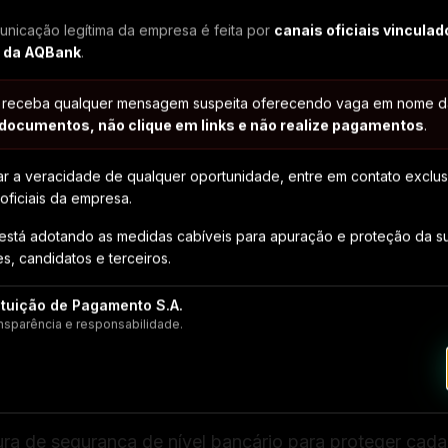
nicação legítima da empresa é feita por
canais oficiais vincula
Escolha os meios de pagamento e
 da AQBank
.
personalize conforme seu negócio.
 receba qualquer mensagem suspeita oferecendo vaga em nome d
 documentos, não clique em links e não realize pagamentos
.
ar a veracidade de qualquer oportunidade, entre em contato exclu
oficiais da empresa.
está adotando as medidas cabíveis para apuração e proteção da s
s, candidatos e terceiros.
ituição de Pagamento S.A.
nsparência e responsabilidade.
SEGURANÇA
Sua empresa protegida
tura de segurança de nível bancário para proteger cada